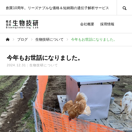
SEARCH
創業10周年。リーズナブルな価格＆短納期の遺伝子解析サービス
会社概要
採用情報
ブログ
生物技研について
今年もお世話になりました。
ホーム
今年もお世話になりました。
2024.12.31
生物技研について