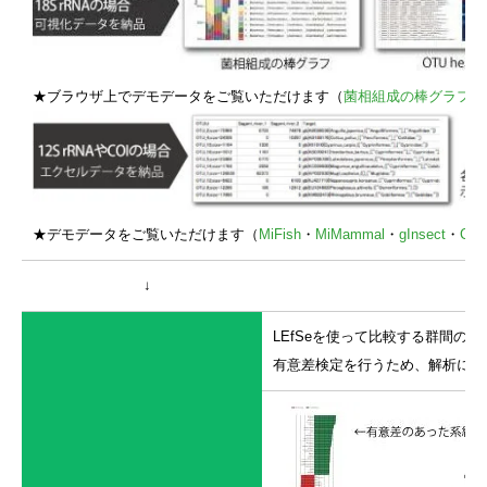
★ブラウザ上でデモデータをご覧いただけます（
菌相組成の棒グラフ
・
★デモデータをご覧いただけます（
MiFish
・
MiMammal
・
gInsect
・
COI
↓
LEfSeを使って比較する群間
有意差検定を行うため、解析には最