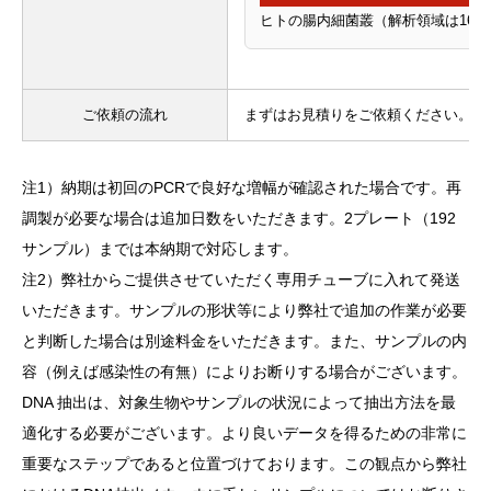
ヒトの腸内細菌叢（解析領域は16S
ご依頼の流れ
まずはお見積りをご依頼ください。
お
注1）納期は初回のPCRで良好な増幅が確認された場合です。再
調製が必要な場合は追加日数をいただきます。2プレート（192
サンプル）までは本納期で対応します。
注2）弊社からご提供させていただく専用チューブに入れて発送
いただきます。サンプルの形状等により弊社で追加の作業が必要
と判断した場合は別途料金をいただきます。また、サンプルの内
容（例えば感染性の有無）によりお断りする場合がございます。
DNA 抽出は、対象生物やサンプルの状況によって抽出方法を最
適化する必要がございます。より良いデータを得るための非常に
重要なステップであると位置づけております。この観点から弊社