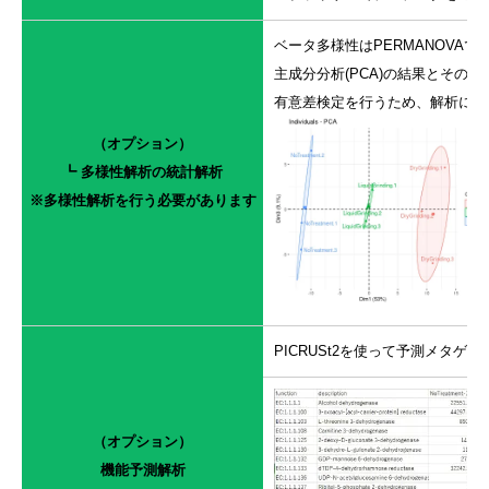
ベータ多様性はPERMANOVAで検定
主成分分析(PCA)の結果とその結
有意差検定を行うため、解析には最
（オプション）
┗ 多様性解析の統計解析
※多様性解析を行う必要があります
PICRUSt2を使って予測メタゲ
（オプション）
機能予測解析