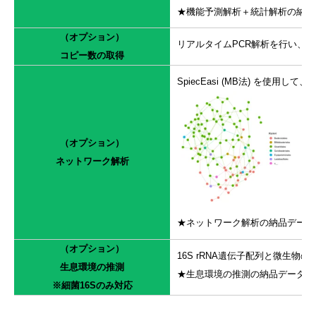
★機能予測解析＋統計解析の納品
（オプション）
リアルタイムPCR解析を行い、
コピー数の取得
SpiecEasi (MB法) を使用して、
（オプション）
ネットワーク解析
★ネットワーク解析の納品データ
（オプション）
16S rRNA遺伝子配列と微生物
生息環境の推測
★生息環境の推測の納品データの
※細菌16Sのみ対応