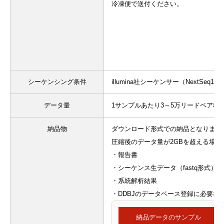
冷凍便で送付ください。
シーケンシング条件
illumina社シーケンサー（NextSeq
データ量
1サンプルあたり3～5万リードペア程
納品物
ダウンロード形式での納品となります
圧縮後のデータ量が2GBを超える場合
・報告書
・シーケンス生データ（fastq形式）
・系統解析結果
・DDBJのデータベース登録に必要な
納品データのサンプル