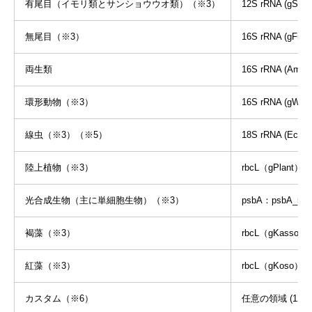
有尾目（イモリ類とサンショウウオ類）（※3）
12S rRNA (gSala
無尾目（※3）
16S rRNA (gFrog
両生類
16S rRNA (Amph
環形動物（※3）
16S rRNA (gWor
線虫（※3）（※5）
18S rRNA (Ecdys
陸上植物（※3）
rbcL（gPlant）
光合成生物（主に単細胞生物）（※3）
psbA：psbA_597f
褐藻（※3）
rbcL（gKasso）
紅藻（※3）
rbcL（gKoso）
カスタム（※6）
任意の領域 (120～5