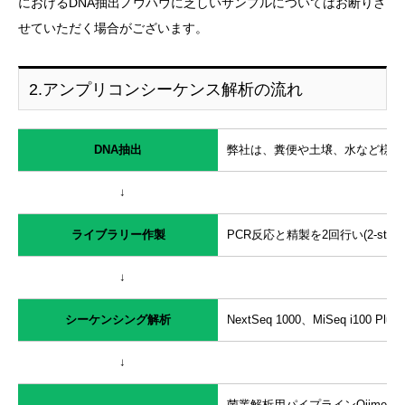
におけるDNA抽出ノウハウに乏しいサンプルについてはお断りさ
せていただく場合がございます。
2.アンプリコンシーケンス解析の流れ
DNA抽出
弊社は、糞便や土壌、水など様々
↓
ライブラリー作製
PCR反応と精製を2回行い(2-st
↓
シーケンシング解析
NextSeq 1000、MiSeq i1
↓
菌叢解析用パイプラインQiime