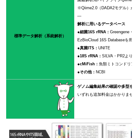
※Qiime2.0（DADA2モデ
—
解析に用いるデータベース
●細菌16S rRNA：
Greengene・S
標準データ解析（系統解析）
EzBioCloud 16S Databas
●真菌ITS：
UNITE
●18S rRNA：
SILVA・PR2よ
●cMiFish：
魚類ミトコンドリアゲノム
●その他：
NCBI
ゲノム編集結果の確認や多型を知り
いずれも追加料金はかかりません