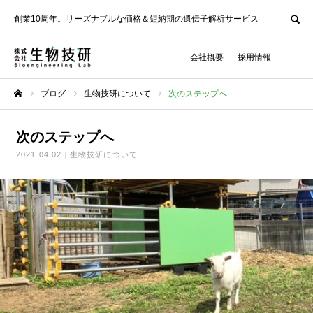
SEARCH
創業10周年。リーズナブルな価格＆短納期の遺伝子解析サービス
会社概要
採用情報
ブログ
生物技研について
次のステップへ
ホーム
次のステップへ
2021.04.02
生物技研について