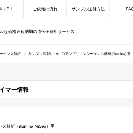
K UP！
ご依頼の流れ
サンプル送付方法
FA
ブルな価格＆短納期の遺伝子解析サービス
ーケンス解析
サンプル調製について/アンプリコンシーケンス解析(illumina)用
 プライマー情報
析（illumina MiSeq）用