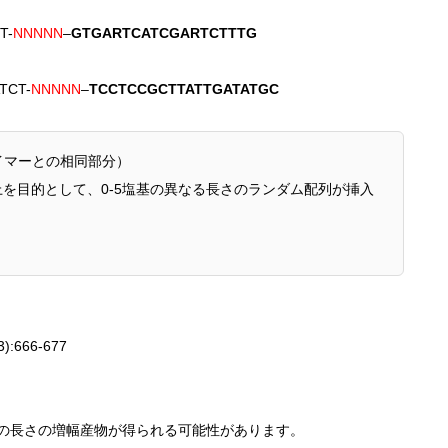
T-
NNNNN
–
GTGARTCATCGARTCTTTG
TCT-
NNNNN
–
TCCTCCGCTTATTGATATGC
ライマーとの相同部分）
を目的として、0-5塩基の異なる長さのランダム配列が挿入
(3):666-677
数の長さの増幅産物が得られる可能性があります。